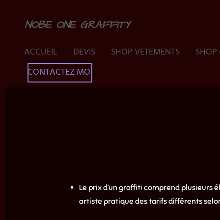
Passer
NOBE ONE GRAFFITY
au
contenu
ACCUEIL
DEVIS
SHOP VETEMENTS
SHOP 
principal
CONTACTEZ MOI
Le prix d’un graffiti comprend plusieurs
artiste pratique des tarifs différents selon