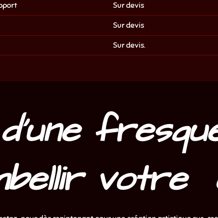
pport
Sur devis
Sur devis
Sur devis.
 d'une fresque
bellir votre 